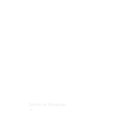
Mercedes-
Benz Online
Store
Servis ve Aksesuar