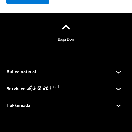
Online
Servis
Randevusu
Test sürüşü
Konfigüratör
Bul ve satın al