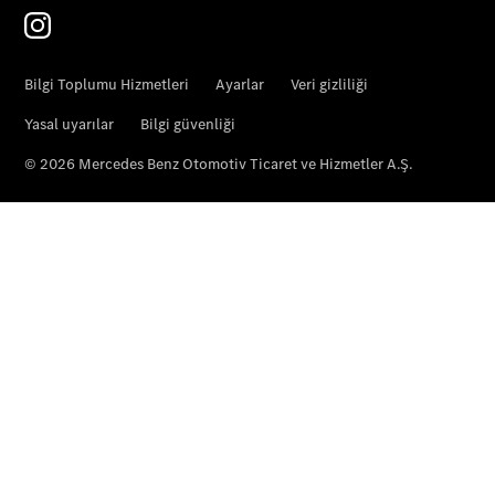
Genel Bakış
Satış
Kampanyaları
Sıfır
Otomobiller
Modellere
Genel Bakış
Konfigüratör
Araç
Karşılaştırma
Sıfır
Otomobil
Ara