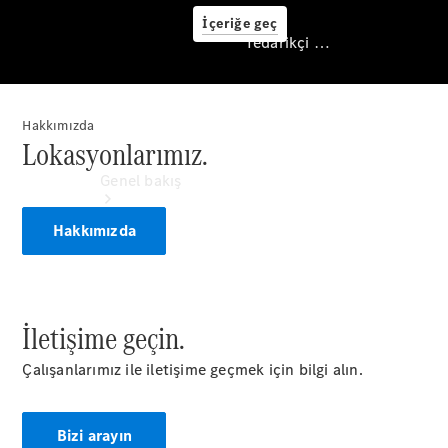
İçeriğe geç
Tedarikçi / Veri koruması
Hakkımızda
Tedarikçi / Veri
Lokasyonlarımız.
koruması
Genel bakış
Hakkımızda
İletişime geçin.
Çalışanlarımız ile iletişime geçmek için bilgi alın.
Ana sayfa
İletişim
Bizi arayın